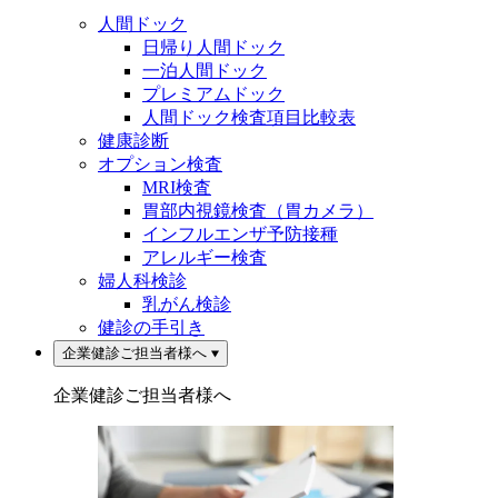
人間ドック
日帰り人間ドック
一泊人間ドック
プレミアムドック
人間ドック検査項目比較表
健康診断
オプション検査
MRI検査
胃部内視鏡検査（胃カメラ）
インフルエンザ予防接種
アレルギー検査
婦人科検診
乳がん検診
健診の手引き
企業健診ご担当者様へ
企業健診ご担当者様へ