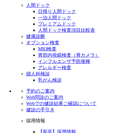
人間ドック
日帰り人間ドック
一泊人間ドック
プレミアムドック
人間ドック検査項目比較表
健康診断
オプション検査
MRI検査
胃部内視鏡検査（胃カメラ）
インフルエンザ予防接種
アレルギー検査
婦人科検診
乳がん検診
予約のご案内
Web問診のご案内
Webでの健診結果ご確認について
健診の手引き
採用情報
【新卒】採用情報