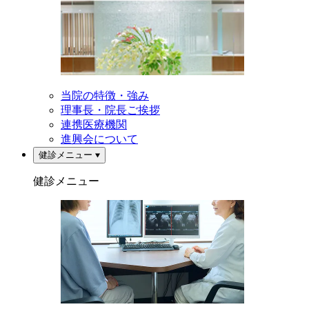
当院の特徴・強み
理事長・院長ご挨拶
連携医療機関
進興会について
健診メニュー
健診メニュー