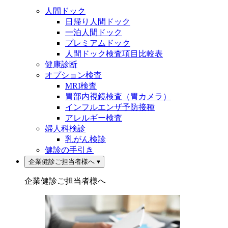
人間ドック
日帰り人間ドック
一泊人間ドック
プレミアムドック
人間ドック検査項目比較表
健康診断
オプション検査
MRI検査
胃部内視鏡検査（胃カメラ）
インフルエンザ予防接種
アレルギー検査
婦人科検診
乳がん検診
健診の手引き
企業健診ご担当者様へ
企業健診ご担当者様へ