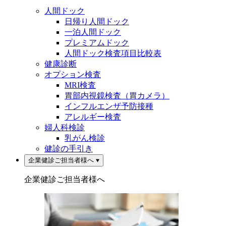
人間ドック
日帰り人間ドック
一泊人間ドック
プレミアムドック
人間ドック検査項目比較表
健康診断
オプション検査
MRI検査
胃部内視鏡検査（胃カメラ）
インフルエンザ予防接種
アレルギー検査
婦人科検診
乳がん検診
健診の手引き
企業健診ご担当者様へ
企業健診ご担当者様へ