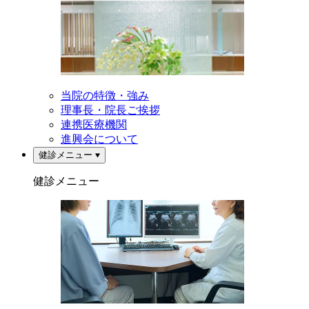
当院の特徴・強み
理事長・院長ご挨拶
連携医療機関
進興会について
健診メニュー
健診メニュー