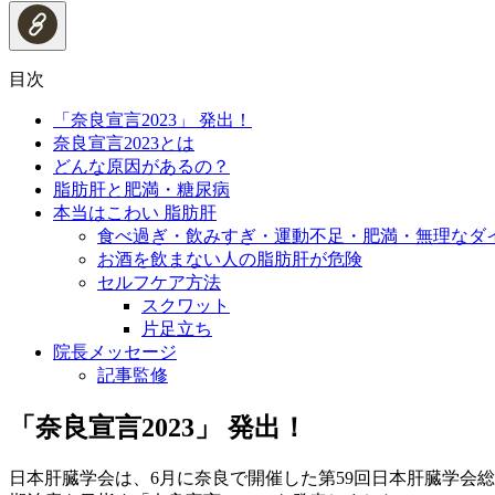
目次
「奈良宣言2023」 発出！
奈良宣言2023とは
どんな原因があるの？
脂肪肝と肥満・糖尿病
本当はこわい 脂肪肝
食べ過ぎ・飲みすぎ・運動不足・肥満・無理なダ
お酒を飲まない人の脂肪肝が危険
セルフケア方法
スクワット
片足立ち
院長メッセージ
記事監修
「奈良宣言2023」 発出！
日本肝臓学会は、6月に奈良で開催した第59回日本肝臓学会