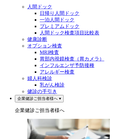
人間ドック
日帰り人間ドック
一泊人間ドック
プレミアムドック
人間ドック検査項目比較表
健康診断
オプション検査
MRI検査
胃部内視鏡検査（胃カメラ）
インフルエンザ予防接種
アレルギー検査
婦人科検診
乳がん検診
健診の手引き
企業健診ご担当者様へ
企業健診ご担当者様へ